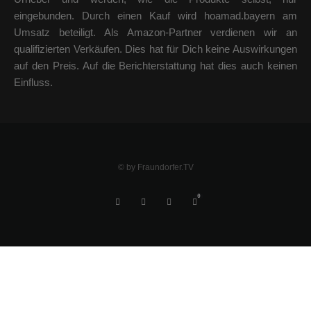
eingebunden. Durch einen Kauf wird hoamad.bayern am
Umsatz beteiligt. Als Amazon-Partner verdienen wir an
qualifizierten Verkäufen. Dies hat für Dich keine Auswirkungen
auf den Preis. Auf die Berichterstattung hat dies auch keinen
Einfluss.
© by Fraundorfer.TV
0