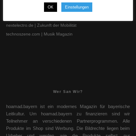
OK
Einstellungen
fraundorfer.tv
| media group
hoamad.bayern
| News & Shop
nextelectro.de
| Zukunft der Mobilität
technoszene.com
| Musik Magazin
Wer San Wir?
hoamad.bayern ist ein modernes Magazin für bayerische
Leitkultur. Um hoamad.bayern zu finanzieren sind wir
Teilnehmer an verschiedenen Partnerprogrammen. Alle
Produkte im Shop sind Werbung. Die Bildrechte liegen beim
Urheber und werden, wie die Produkte selbst, nur