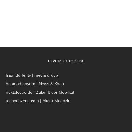
Internetradio Test: Gute Radios unter 100
Euro?
Divide et impera
fraundorfer.tv
| media group
hoamad.bayern
| News & Shop
nextelectro.de
| Zukunft der Mobilität
technoszene.com
| Musik Magazin