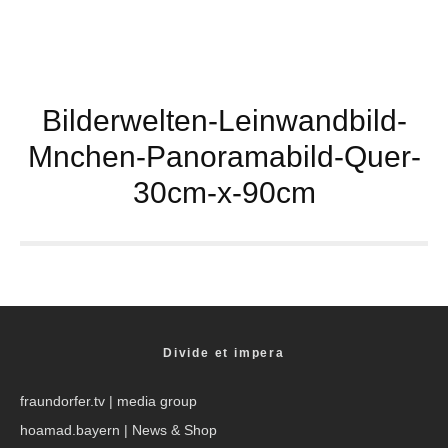
Bilderwelten-Leinwandbild-
Mnchen-Panoramabild-Quer-
30cm-x-90cm
Divide et impera
fraundorfer.tv
| media group
hoamad.bayern
| News & Shop