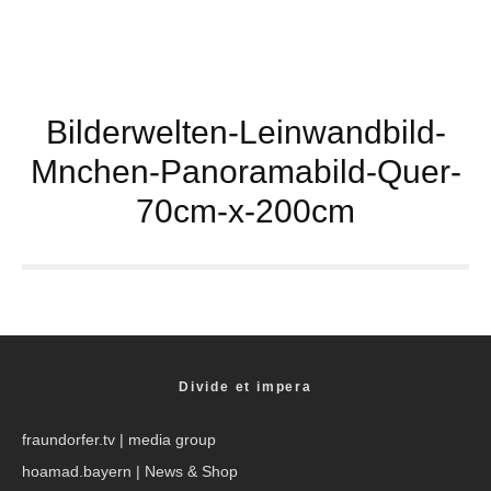
Bilderwelten-Leinwandbild-
Mnchen-Panoramabild-Quer-
70cm-x-200cm
Divide et impera
fraundorfer.tv
| media group
hoamad.bayern
| News & Shop