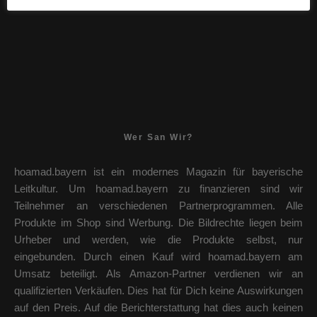
technoszene.com
| Musik Magazin
Wer San Wir?
hoamad.bayern ist ein modernes Magazin für bayerische
Leitkultur. Um hoamad.bayern zu finanzieren sind wir
Teilnehmer an verschiedenen Partnerprogrammen. Alle
Produkte im Shop sind Werbung. Die Bildrechte liegen beim
Urheber und werden, wie die Produkte selbst, nur
eingebunden. Durch einen Kauf wird hoamad.bayern am
Umsatz beteiligt. Als Amazon-Partner verdienen wir an
qualifizierten Verkäufen. Dies hat für Dich keine Auswirkungen
auf den Preis. Auf die Berichterstattung hat dies auch keinen