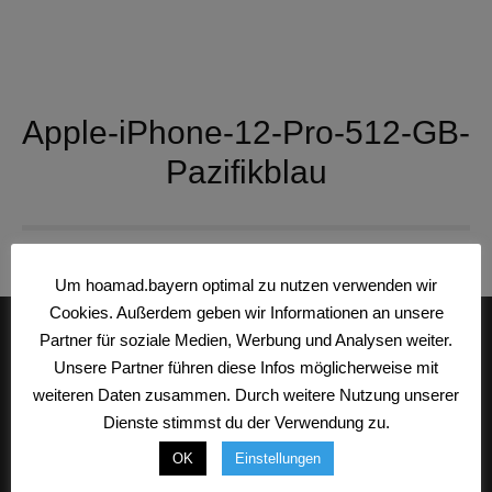
Apple-iPhone-12-Pro-512-GB-
Pazifikblau
Um hoamad.bayern optimal zu nutzen verwenden wir
Cookies. Außerdem geben wir Informationen an unsere
Partner für soziale Medien, Werbung und Analysen weiter.
Divide et impera
Unsere Partner führen diese Infos möglicherweise mit
weiteren Daten zusammen. Durch weitere Nutzung unserer
fraundorfer.tv
| media group
Dienste stimmst du der Verwendung zu.
hoamad.bayern
| News & Shop
OK
Einstellungen
nextelectro.de
| Zukunft der Mobilität