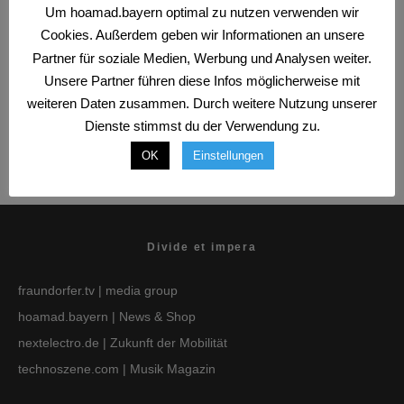
Wie Corona unser Leben verändert
Um hoamad.bayern optimal zu nutzen verwenden wir
Cookies. Außerdem geben wir Informationen an unsere
Partner für soziale Medien, Werbung und Analysen weiter.
Unsere Partner führen diese Infos möglicherweise mit
weiteren Daten zusammen. Durch weitere Nutzung unserer
Dienste stimmst du der Verwendung zu.
OK
Einstellungen
Divide et impera
fraundorfer.tv
| media group
hoamad.bayern
| News & Shop
nextelectro.de
| Zukunft der Mobilität
technoszene.com
| Musik Magazin