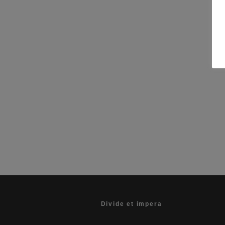
Einkaufen
·
3 Minuten Lese
Divide et impera