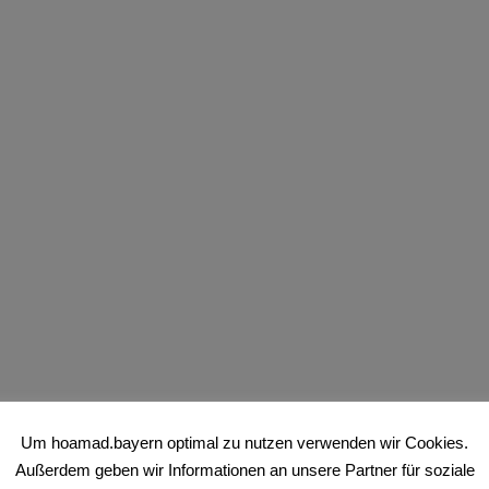
hoamad marktplatz
Einkaufen
·
1 Minute Leseda
s unter 100 Euro?
Um hoamad.bayern optimal zu nutzen verwenden wir Cookies.
Außerdem geben wir Informationen an unsere Partner für soziale
tradios