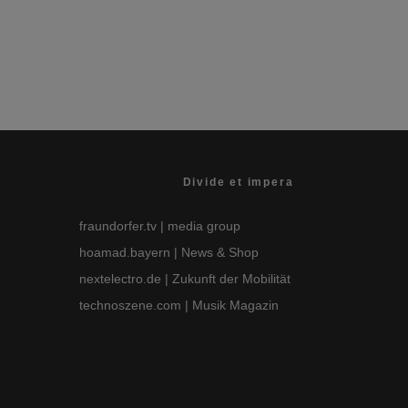
Einkaufen
·
3 Minuten Lesedauer
Divide et impera
fraundorfer.tv
| media group
hoamad.bayern
| News & Shop
nextelectro.de
| Zukunft der Mobilität
technoszene.com
| Musik Magazin