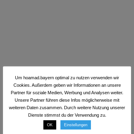
Um hoamad.bayern optimal zu nutzen verwenden wir
Cookies. Außerdem geben wir Informationen an unsere
Wie Corona unser Leben verändert
Partner für soziale Medien, Werbung und Analysen weiter.
Unsere Gesellschaft am Zenit?
Unsere Partner führen diese Infos möglicherweise mit
weiteren Daten zusammen. Durch weitere Nutzung unserer
Wissen
·
1 Minute Lesedauer
Dienste stimmst du der Verwendung zu.
OK
Einstellungen