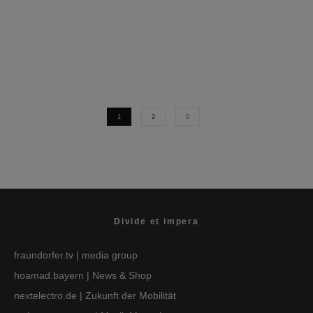
1
2
Divide et impera
fraundorfer.tv
| media group
hoamad.bayern
| News & Shop
nextelectro.de
| Zukunft der Mobilität