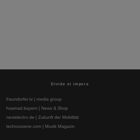
Urlaub in Bayern 2020
Divide et impera
fraundorfer.tv
| media group
hoamad.bayern
| News & Shop
nextelectro.de
| Zukunft der Mobilität
technoszene.com
| Musik Magazin