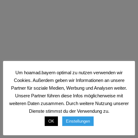
Ist Leitungswasser trinken gesund?
Um hoamad.bayern optimal zu nutzen verwenden wir
Cookies. Außerdem geben wir Informationen an unsere
Partner für soziale Medien, Werbung und Analysen weiter.
Die Neuerungen
Wie Corona unser
Unsere Partner führen diese Infos möglicherweise mit
kommen 2020
Leben verändert
weiteren Daten zusammen. Durch weitere Nutzung unserer
Dienste stimmst du der Verwendung zu.
OK
Einstellungen